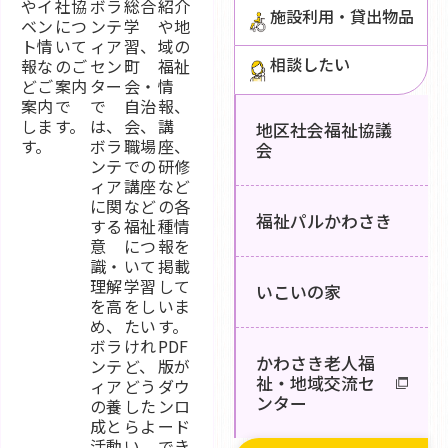
やイ
社協
ボラ
総合
紹介
施設利用・貸出物品
ベン
につ
ンテ
学
や地
ト情
いて
ィア
習、
域の
相談したい
報な
のご
セン
町
福祉
どご
案内
ター
会・
情
案内
で
で
自治
報、
しま
す。
は、
会、
講
地区社会福祉協議
す。
ボラ
職場
座、
会
ンテ
での
研修
ィア
講座
など
に関
など
の各
福祉パルかわさき
する
福祉
種情
意
につ
報を
識・
いて
掲載
理解
学習
して
いこいの家
を高
をし
いま
め、
たい
す。
ボラ
けれ
PDF
かわさき老人福
ンテ
ど、
版が
祉・地域交流セ
ィア
どう
ダウ
ンター
の養
した
ンロ
成と
らよ
ード
活動
い
でき