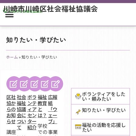
川崎市川崎区社会福祉協議会
知りたい・学びたい
ホーム
»
知りたい・学びたい
ボランティアをした
区社
社会
ボラ
福祉
広報
い・頼みたい
協か
福祉
ンテ
教育
紙
らの
協議
ィア
と
「ウ
知りたい・学びたい
お知
会に
セン
は？
ェー
らせ
つい
ター
ブ」
福祉の活動を応援し
学校
て
紹介
たい
講座
での
事業