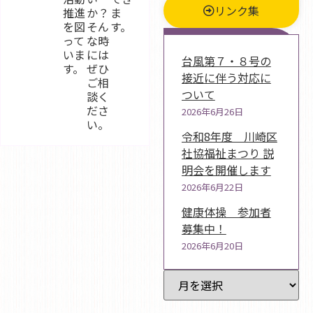
リンク集
推進
か？
ま
を図
そん
す。
新着情報
って
な時
いま
には
台風第７・８号の
す。
ぜひ
接近に伴う対応に
ご相
ついて
談く
ださ
2026年6月26日
い。
令和8年度 川崎区
社協福祉まつり 説
明会を開催します
2026年6月22日
健康体操 参加者
募集中！
2026年6月20日
過去記事一覧